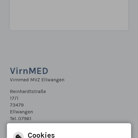
VirnMED
Virnmed MVZ Ellwangen
Reinhardtstraße
17/1
73479
Ellwangen
Tel. 07961
569540
Fax 07961
Cookies